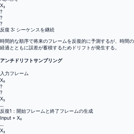
X₃
?
?
?
反復 3: シーケンスを継続
時間的な順序で将来のフレームを反復的に予測するが、時間の
経過とともに誤差が蓄積するためドリフトが発生する。
アンチドリフトサンプリング
入力フレーム
X₀
?
?
X₅
...
反復1：開始フレームと終了フレームの生成
Input + X₀
...
X₃