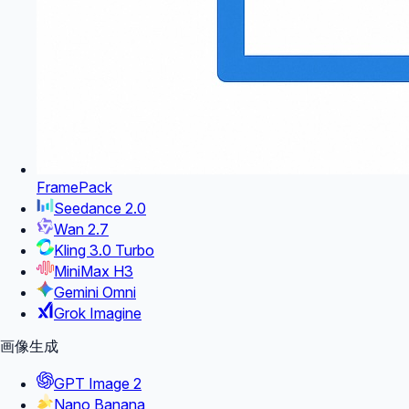
FramePack
Seedance 2.0
Wan 2.7
Kling 3.0 Turbo
MiniMax H3
Gemini Omni
Grok Imagine
画像生成
GPT Image 2
Nano Banana