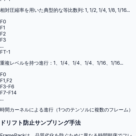
相対圧縮率を用いた典型的な等比数列: 1, 1/2, 1/4, 1/8, 1/16...
F0
F1
F2
F3
...
FT-1
重複レベルを持つ進行：1、1/4、1/4、1/4、1/16、1/16...
F0
F1,F2
F3-F6
F7-F14
...
時間カーネルによる進行（1つのテンソルに複数のフレーム）
ドリフト防止サンプリング手法
FramePackは、品質劣化を防ぐために異なる時間順序でフレ