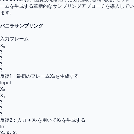
ームを生成する革新的なサンプリングアプローチを導入してい
ます。
バニラサンプリング
入力フレーム
X₀
?
?
?
?
反復1：最初のフレームX₀を生成する
Input
X₀
X₁
?
?
?
反復2：入力 + X₀を用いてX₁を生成する
In
X₀,X₁,X₂