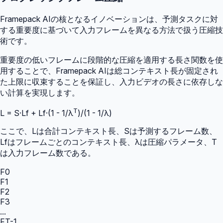
Framepack AIの核となるイノベーションは、予測タスクに対
する重要度に基づいて入力フレームを異なる方法で扱う圧縮技
術です。
重要度の低いフレームに段階的な圧縮を適用する長さ関数を使
用することで、Framepack AIは総コンテキスト長が固定され
た上限に収束することを保証し、入力ビデオの長さに依存しな
い計算を実現します。
T
L = S·Lf + Lf·(1 - 1/λ
)/(1 - 1/λ)
ここで、Lは合計コンテキスト長、Sは予測するフレーム数、
Lfはフレームごとのコンテキスト長、λは圧縮パラメータ、T
は入力フレーム数である。
F0
F1
F2
F3
...
FT-1