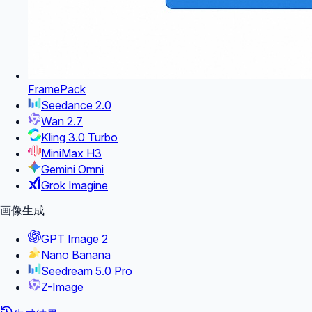
FramePack
Seedance 2.0
Wan 2.7
Kling 3.0 Turbo
MiniMax H3
Gemini Omni
Grok Imagine
画像生成
GPT Image 2
Nano Banana
Seedream 5.0 Pro
Z-Image