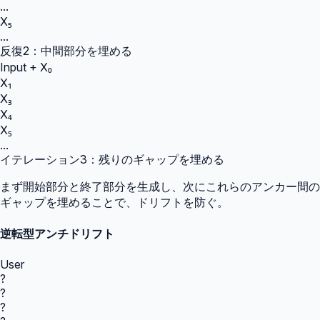
...
X₅
...
反復2：中間部分を埋める
Input + X₀
X₁
X₃
X₄
X₅
...
イテレーション3：残りのギャップを埋める
まず開始部分と終了部分を生成し、次にこれらのアンカー間の
ギャップを埋めることで、ドリフトを防ぐ。
逆転型アンチドリフト
User
?
?
?