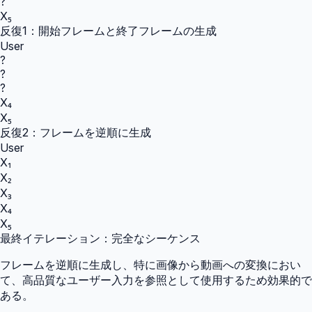
?
X₅
反復1：開始フレームと終了フレームの生成
User
?
?
?
X₄
X₅
反復2：フレームを逆順に生成
User
X₁
X₂
X₃
X₄
X₅
最終イテレーション：完全なシーケンス
フレームを逆順に生成し、特に画像から動画への変換におい
て、高品質なユーザー入力を参照として使用するため効果的で
ある。