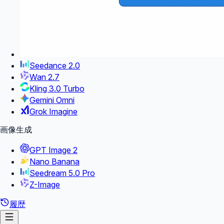
Seedance 2.0
Wan 2.7
Kling 3.0 Turbo
Gemini Omni
Grok Imagine
画像生成
GPT Image 2
Nano Banana
Seedream 5.0 Pro
Z-Image
履歴