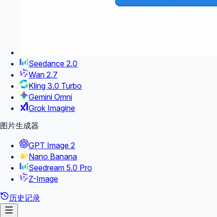
Seedance 2.0
Wan 2.7
Kling 3.0 Turbo
Gemini Omni
Grok Imagine
图片生成器
GPT Image 2
Nano Banana
Seedream 5.0 Pro
Z-Image
历史记录